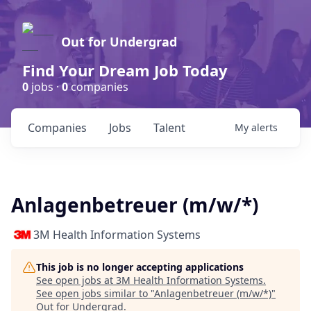
Out for Undergrad
Find Your Dream Job Today
0
jobs ·
0
companies
Companies
Jobs
Talent
My
alerts
Anlagenbetreuer (m/w/*)
3M Health Information Systems
This job is no longer accepting applications
See open jobs at
3M Health Information Systems
.
See open jobs similar to "
Anlagenbetreuer (m/w/*)
"
Out for Undergrad
.