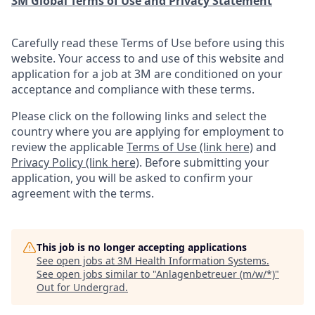
3M Global Terms of Use and Privacy Statement
Carefully read these Terms of Use before using this
website. Your access to and use of this website and
application for a job at 3M are conditioned on your
acceptance and compliance with these terms.
Please click on the following links and select the
country where you are applying for employment to
review the applicable
Terms of Use (link here)
and
Privacy Policy (link here)
. Before submitting your
application, you will be asked to confirm your
agreement with the terms.
This job is no longer accepting applications
See open jobs at
3M Health Information Systems
.
See open jobs similar to "
Anlagenbetreuer (m/w/*)
"
Out for Undergrad
.