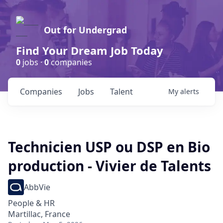
Out for Undergrad
Find Your Dream Job Today
0
jobs ·
0
companies
Companies
Jobs
Talent
My
alerts
Technicien USP ou DSP en Bio
production - Vivier de Talents
AbbVie
People & HR
Martillac, France