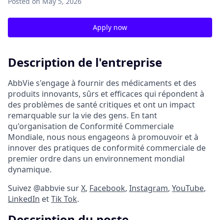
Posted
on May 5, 2026
Apply now
Description de l'entreprise
AbbVie s'engage à fournir des médicaments et des
produits innovants, sûrs et efficaces qui répondent à
des problèmes de santé critiques et ont un impact
remarquable sur la vie des gens. En tant
qu'organisation de Conformité Commerciale
Mondiale, nous nous engageons à promouvoir et à
innover des pratiques de conformité commerciale de
premier ordre dans un environnement mondial
dynamique.
Suivez @abbvie sur
X
,
Facebook
,
Instagram
,
YouTube
,
LinkedIn
et
Tik Tok
.
Description du poste