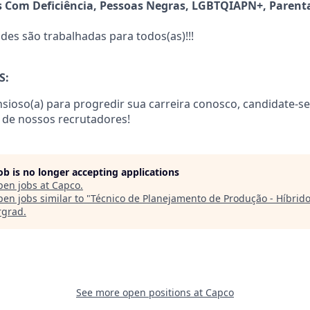
 Com Deficiência, Pessoas Negras, LGBTQIAPN+, Parenta
es são trabalhadas para todos(as)!!!
S:
nsioso(a) para progredir sua carreira conosco, candidate-s
 de nossos recrutadores!
job is no longer accepting applications
pen jobs at
Capco
.
en jobs similar to "
Técnico de Planejamento de Produção - Híbrid
rgrad
.
See more open positions at
Capco