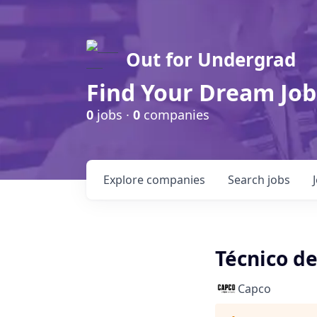
Out for Undergrad
Find Your Dream Job
0
jobs ·
0
companies
Explore
companies
Search
jobs
Técnico d
Capco