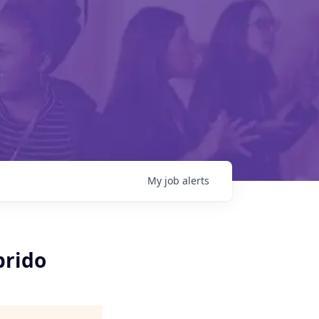
My
job
alerts
brido