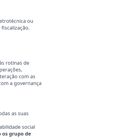
letrotécnica ou
fiscalização.
às rotinas de
operações,
teração com as
o com a governança
odas as suas
bilidade social
 os grupo de