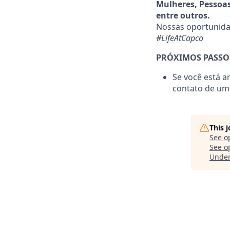
Mulheres, Pessoas
entre outros.
Nossas oportunidad
#LifeAtCapco
PRÓXIMOS PASSO
Se você está a
contato de um
This 
See o
See op
Unde