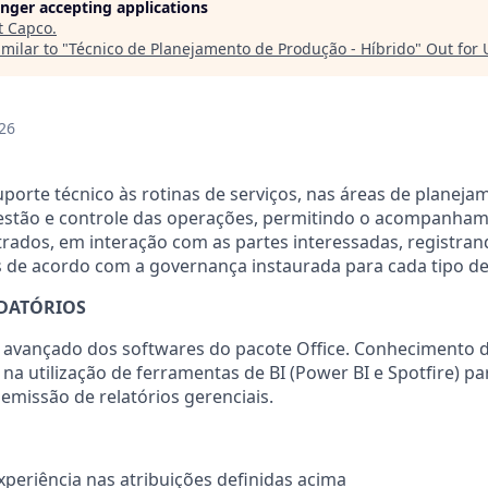
longer accepting applications
t
Capco
.
milar to "
Técnico de Planejamento de Produção - Híbrido
"
Out for
26
uporte técnico às rotinas de serviços, nas áreas de planeja
stão e controle das operações, permitindo o acompanham
rados, em interação com as partes interessadas, registra
os de acordo com a governança instaurada para cada tipo 
DATÓRIOS
avançado dos softwares do pacote Office. Conhecimento d
a utilização de ferramentas de BI (Power BI e Spotfire) p
emissão de relatórios gerenciais.
xperiência nas atribuições definidas acima