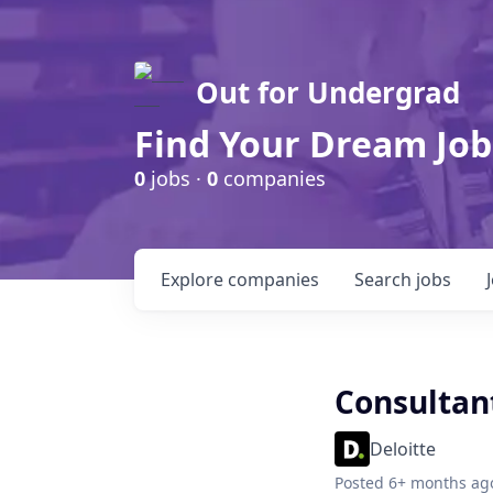
Out for Undergrad
Find Your Dream Job
0
jobs ·
0
companies
Explore
companies
Search
jobs
Consulta
Deloitte
Posted
6+ months ag