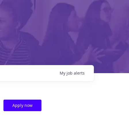
My
job
alerts
Apply now