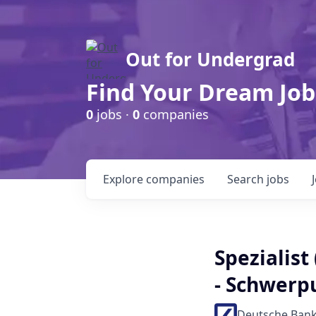
Out for Undergrad
Find Your Dream Job
0
jobs ·
0
companies
Explore
companies
Search
jobs
Spezialist
- Schwer
Deutsche Ban