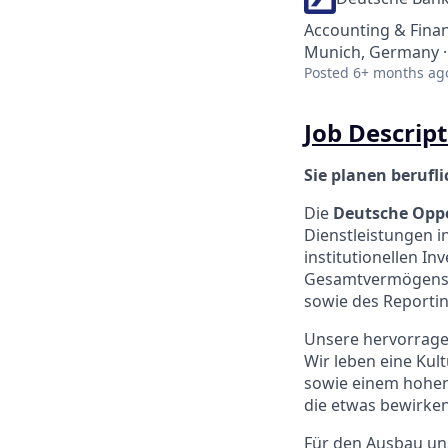
Accounting & Fina
Munich, Germany ·
Posted
6+ months ag
Job Descript
Sie planen berufl
Die
Deutsche Oppe
Dienstleistungen i
institutionellen 
Gesamtvermögenss
sowie des Reportin
Unsere hervorrage
Wir leben eine Ku
sowie einem hohen 
die etwas bewirken
Für den Ausbau un