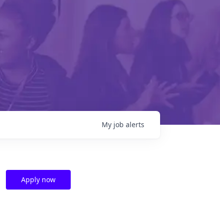
My
job
alerts
g
Apply now