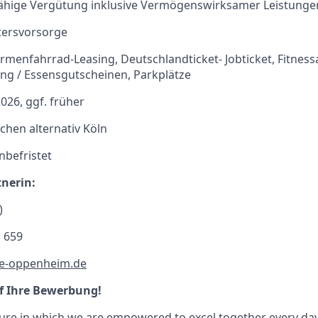
hige Vergütung inklusive Vermögenswirksamer Leistunge
ltersvorsorge
Firmenfahrrad-Leasing, Deutschlandticket- Jobticket, Fitnes
ng / Essensgutscheinen, Parkplätze
2026, ggf. früher
hen alternativ Köln
unbefristet
nerin:
)
1 659
e-oppenheim.de
f Ihre Bewerbung!
ture
in which we are empowered to excel together every day.