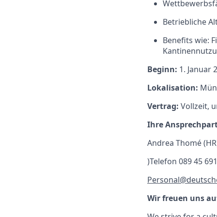
Wettbewerbsfä
Betriebliche A
Benefits wie: 
Kantinennutzu
Beginn:
1. Januar 
Lokalisation:
Münc
Vertrag:
Vollzeit, 
Ihre Ansprechpart
Andrea Thomé (HR
)Telefon 089 45 69
Personal@deutsch
Wir freuen uns au
We strive for a
cul