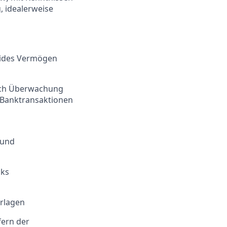
 idealerweise
uides Vermögen
auch Überwachung
n Banktransaktionen
 und
cks
rlagen
fern der