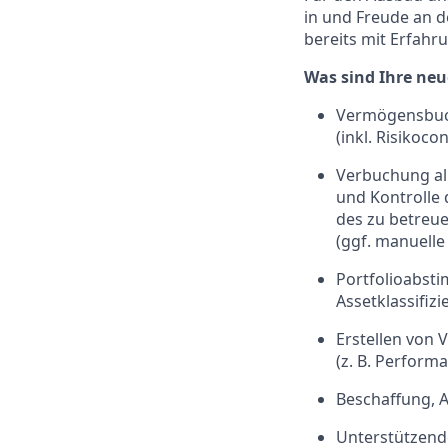
in und Freude an 
bereits mit Erfahr
Was sind Ihre ne
Vermögensbuch
(inkl. Risikocon
Verbuchung all
und Kontrolle 
des zu betre
(ggf. manuelle
Portfolioabst
Assetklassifiz
Erstellen von 
(z. B. Perfor
Beschaffung, 
Unterstützend