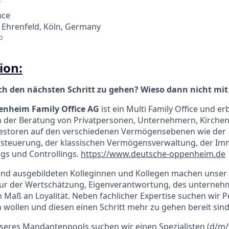
nce
 Ehrenfeld, Köln, Germany
o
ion:
ich den nächsten Schritt zu gehen? Wieso dann nicht mit
nheim Family Office AG
ist ein Multi Family Office und er
n der Beratung von Privatpersonen, Unternehmern, Kirchen
Investoren auf den verschiedenen Vermögensebenen wie der
teuerung, der klassischen Vermögensverwaltung, der Im
gs und Controllings.
https://www.deutsche-oppenheim.de
nd ausgebildeten Kolleginnen und Kollegen machen unse
ltur der Wertschätzung, Eigenverantwortung, des unterne
Maß an Loyalität. Neben fachlicher Expertise suchen wir P
 wollen und diesen einen Schritt mehr zu gehen bereit sind
seres Mandantenpools suchen wir einen Spezialisten (d/m/