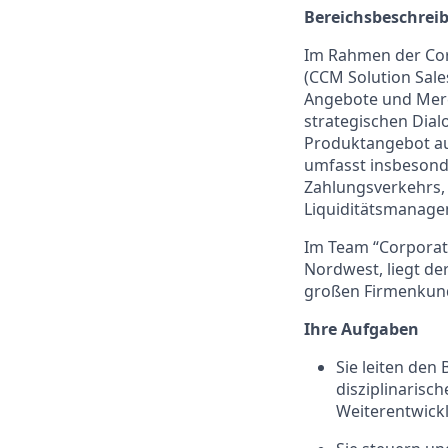
Bereichsbeschrei
Im Rahmen der Cor
(CCM Solution Sale
Angebote und Merch
strategischen Dial
Produktangebot au
umfasst insbesond
Zahlungsverkehrs,
Liquiditätsmanage
Im Team “Corporat
Nordwest, liegt d
großen Firmenkunde
Ihre Aufgaben
Sie leiten den
disziplinarisc
Weiterentwickl