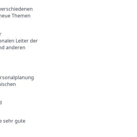
 verschiedenen
 neue Themen
r
nalen Leiter der
nd anderen
ersonalplanung
hischen
d
e sehr gute