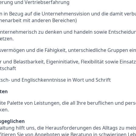
erung und Vertriebserfahrung
on in Bezug auf die Unternehmensvision und die damit ver
menarbeit mit anderen Bereichen)
 unternehmerisch zu denken und handeln sowie Entscheidun
etzen.
vermögen und die Fähigkeit, unterschiedliche Gruppen ei
nd Belastbarkeit, Eigeninitiative, Flexibilität sowie Einsat
tschaft
sch- und Englischkenntnisse in Wort und Schrift
eten
ite Palette von Leistungen, die all Ihre beruflichen und per
ken.
sgeglichen
Haltung hilft uns, die Herausforderungen des Alltags zu meis
ofitieren Sie von Angeboten wie Beratung in schwierigen Le