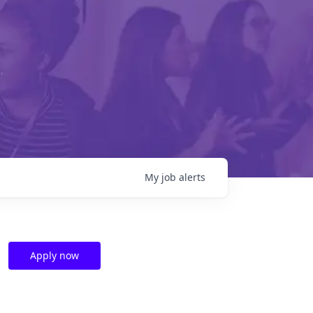
My
job
alerts
Apply now