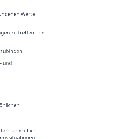
bundenen Werte
gen zu treffen und
nzubinden
z- und
sönlichen
tern – beruflich
benssituationen