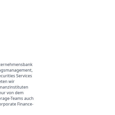
Unternehmensbank
rungsmanagement,
urities Services
eten wir
nanzinstituten
 nur von dem
erage-Teams auch
orporate Finance-