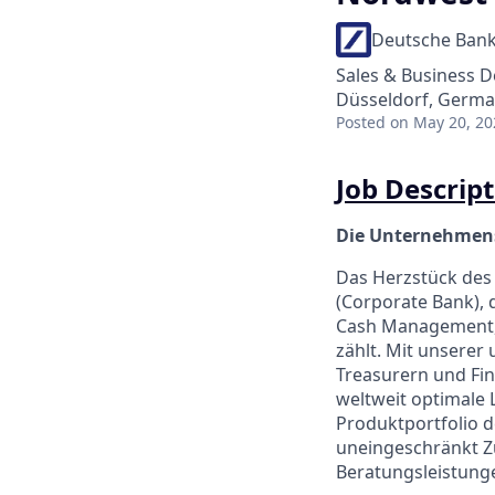
Deutsche Ban
Sales & Business 
Düsseldorf, Germ
Posted
on May 20, 20
Job Descript
Die Unternehmens
Das Herzstück des
(Corporate Bank),
Cash Management, T
zählt. Mit unsere
Treasurern und Fi
weltweit optimale 
Produktportfolio 
uneingeschränkt Zu
Beratungsleistung