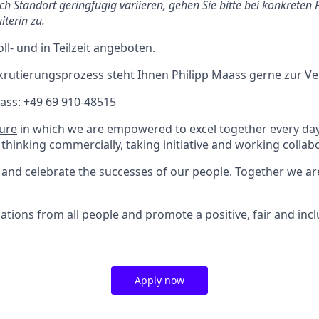
ach Standort geringfügig variieren, gehen Sie bitte bei konkreten 
iterin
zu.
oll- und in Teilzeit angeboten.
krutierungsprozess steht Ihnen Philipp Maass gerne zur V
aass:
+49 69 910-48515
ture
in which we are empowered to excel together every day.
 thinking commercially, taking initiative and working collabo
and celebrate the successes of our people. Together we a
tions from all people and promote a positive, fair and inc
Apply now