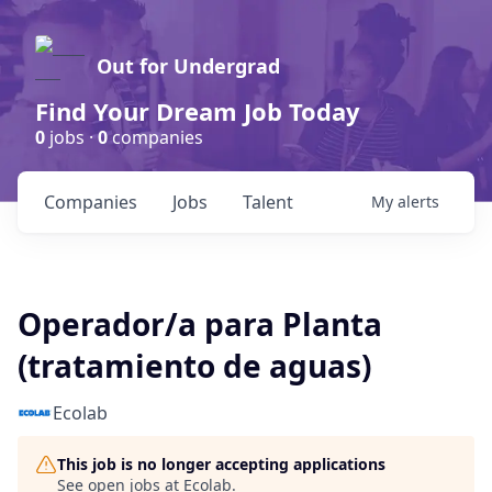
Out for Undergrad
Find Your Dream Job Today
0
jobs ·
0
companies
Companies
Jobs
Talent
My
alerts
Operador/a para Planta
(tratamiento de aguas)
Ecolab
This job is no longer accepting applications
See open jobs at
Ecolab
.