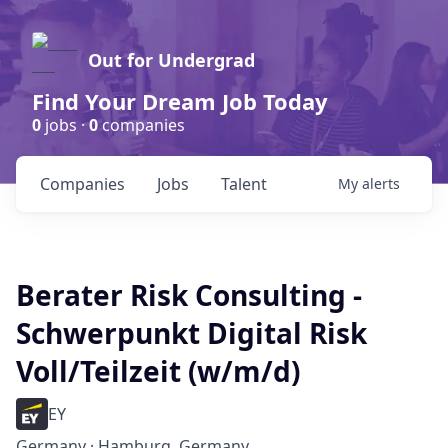
Out for Undergrad
Find Your Dream Job Today
0
jobs ·
0
companies
Companies
Jobs
Talent
My
alerts
Berater Risk Consulting -
Schwerpunkt Digital Risk
Voll/Teilzeit (w/m/d)
EY
Germany · Hamburg, Germany