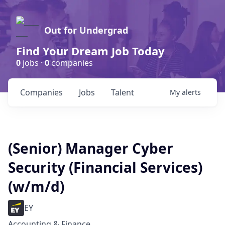
Out for Undergrad
Find Your Dream Job Today
0
jobs ·
0
companies
Companies
Jobs
Talent
My
alerts
(Senior) Manager Cyber
Security (Financial Services)
(w/m/d)
EY
Accounting & Finance