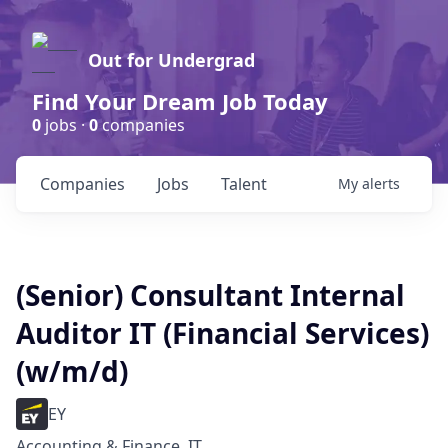
Out for Undergrad
Find Your Dream Job Today
0
jobs ·
0
companies
Companies
Jobs
Talent
My
alerts
(Senior) Consultant Internal
Auditor IT (Financial Services)
(w/m/d)
EY
Accounting & Finance, IT