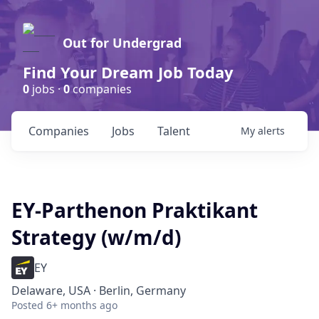
Out for Undergrad
Find Your Dream Job Today
0
jobs ·
0
companies
Companies
Jobs
Talent
My
alerts
EY-Parthenon Praktikant
Strategy (w/m/d)
EY
Delaware, USA · Berlin, Germany
Posted
6+ months ago