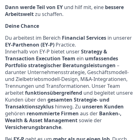
Dann werde Teil von EY
und hilf mit, eine
bessere
Arbeitswelt
zu schaffen.
Deine Chance
Du arbeitest im Bereich
Financial Services
in unserer
EY-Parthenon (EY-P)
Practice.
Innerhalb von EY-P bietet unser
Strategy &
Transaction Execution Team
ein
umfassendes
Portfolio strategischer Beratungsleistungen
–
darunter Unternehmensstrategie, Geschäftsmodell-
und Zielbetriebsmodell-Design, M&A-Integrationen,
Trennungen und Transformationen. Unser Team
arbeitet
funktionsübergreifend
und begleitet unsere
Kunden über den
gesamten Strategie- und
Transaktionszyklus
hinweg. Zu
unseren Kunden
gehören
renommierte Firmen
aus der
Banken-,
Wealth & Asset Management
sowie der
Versicherungsbranche
.
Bei
EY-P
geht es um
mehr als nur einen Job
. Durch