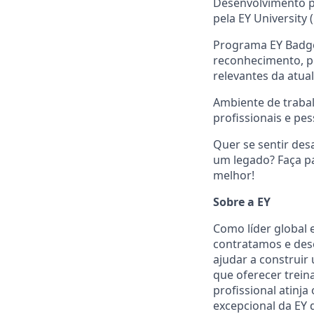
Desenvolvimento p
pela EY University
Programa EY Badge
reconhecimento, pr
relevantes da atua
Ambiente de trabal
profissionais e pe
Quer se sentir des
um legado? Faça p
melhor!
Sobre a EY
Como líder global 
contratamos e des
ajudar a construi
que oferecer trein
profissional atinj
excepcional da EY d