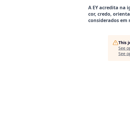
A EY acredita na 
cor, credo, orient
considerados em 
This 
See o
See op