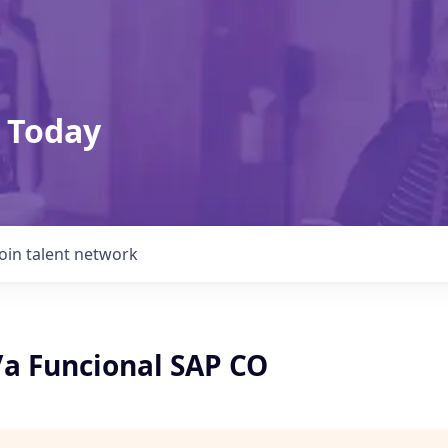
 Today
Join talent network
/a Funcional SAP CO