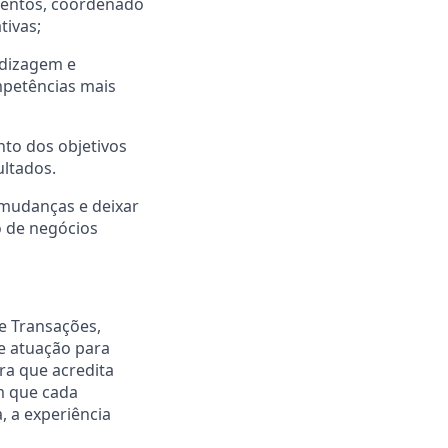
mentos, coordenado
tivas;
ndizagem e
mpetências mais
nto dos objetivos
ultados.
r mudanças e deixar
o de negócios
 e Transações,
e atuação para
ra que acredita
m que cada
, a experiência