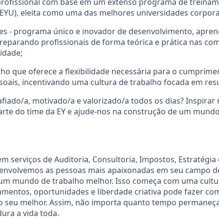
rofissional com base em um extenso programa de treina
 (EYU), eleita como uma das melhores universidades corpora
s - programa único e inovador de desenvolvimento, apre
eparando profissionais de forma teórica e prática nas co
lidade;
ho que oferece a flexibilidade necessária para o cumprime
ssoais, incentivando uma cultura de trabalho focada em res
afiado/a, motivado/a e valorizado/a todos os dias? Inspira
arte do time da EY e ajude-nos na construção de um mund
em serviços de Auditoria, Consultoria, Impostos, Estratégia
envolvemos as pessoas mais apaixonadas em seu campo d
r um mundo de trabalho melhor. Isso começa com uma cultu
amentos, oportunidades e liberdade criativa pode fazer co
a o seu melhor. Assim, não importa quanto tempo permaneça
ura a vida toda.