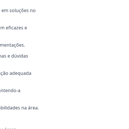
es em soluções no
am eficazes e
lementações.
mas e dúvidas
ração adequada
antendo-a
bilidades na área.