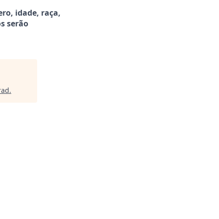
o, idade, raça,
os serão
rad
.