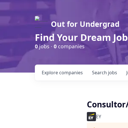
Out for Undergrad
Find Your Dream Job
0
jobs ·
0
companies
Explore
companies
Search
jobs
Consultor
EY