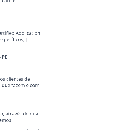
ou áreas
rtified Application
specíficos; |
 PE.
os clientes de
lo que fazem e com
, através do qual
cemos