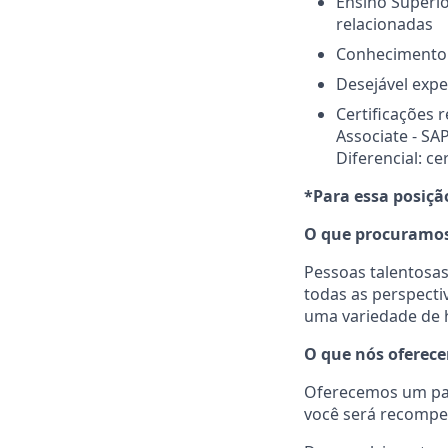
Ensino Superi
relacionadas
Conhecimento s
Desejável expe
Certificações 
Associate - SA
Diferencial: c
*Para essa posição
O que procuramo
Pessoas talentosas
todas as perspecti
uma variedade de h
O que nós oferec
Oferecemos um pac
você será recompe