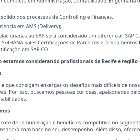
or completo em Administração, Contabilidade, Engenharia 
ólido dos processos de Controlling e Finanças.
riencia em AMS (Delivery);
relacionadas ao SAP será considerado um diferencial: SAP Ce
P S/4HANA Sales Certificações de Parceiros e Treinamentos E
ertificação em SAP CO
 estamos considerando profissionais de Recife e região -
s
 e que consigam enxergar os desafios mais difíceis de noss
vas. Por isso, buscamos pessoas curiosas, apaixonadas pe
abilidades.
emos
ote de remuneração e benefícios competitivo no segmento
nsado/a com base no seu desempenho. Além disso, ofere