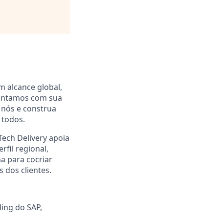
m alcance global,
 contamos com sua
a nós e construa
 todos.
Tech Delivery apoia
fil regional,
na para cocriar
 dos clientes.
ing do SAP,