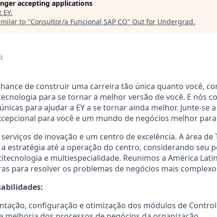
longer accepting applications
t
EY
.
milar to "
Consultor/a Funcional SAP CO
"
Out for Undergrad
.
o
 chance de construir uma carreira tão única quanto você, co
e tecnologia para se tornar a melhor versão de você. E nós
únicas para ajudar a EY a se tornar ainda melhor. Junte-se 
xcepcional para você e um mundo de negócios melhor para
 serviços de inovação e um centro de excelência. A área de 
a estratégia até a operação do centro, considerando seu per
ltitecnologia e multiespecialidade. Reunimos a América Lati
as para resolver os problemas de negócios mais complexos
sabilidades:
ntação, configuração e otimização dos módulos de Controll
a melhoria dos processos de negócios da organização.