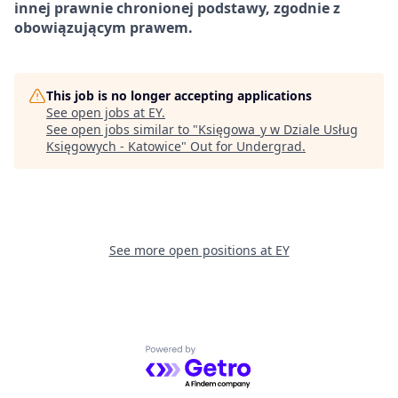
innej prawnie chronionej podstawy, zgodnie z
obowiązującym prawem.
This job is no longer accepting applications
See open jobs at
EY
.
See open jobs similar to "
Księgowa_y w Dziale Usług
Księgowych - Katowice
"
Out for Undergrad
.
See more open positions at
EY
Powered by Getro.com