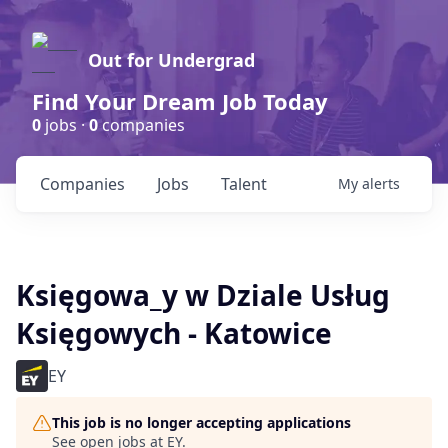
Out for Undergrad
Find Your Dream Job Today
0
jobs ·
0
companies
Companies
Jobs
Talent
My
alerts
Księgowa_y w Dziale Usług
Księgowych - Katowice
EY
This job is no longer accepting applications
See open jobs at
EY
.