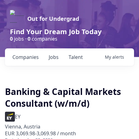
Out for Undergrad
Find Your Dream Job Today
0
jobs ·
0
companies
Companies
Jobs
Talent
My
alerts
Banking & Capital Markets
Consultant (w/m/d)
EY
Vienna, Austria
EUR 3,069.98-3,069.98 / month