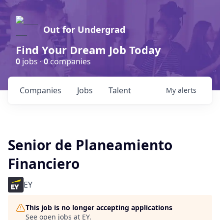
Out for Undergrad
Find Your Dream Job Today
0
jobs ·
0
companies
Companies
Jobs
Talent
My
alerts
Senior de Planeamiento
Financiero
EY
This job is no longer accepting applications
See open jobs at
EY
.