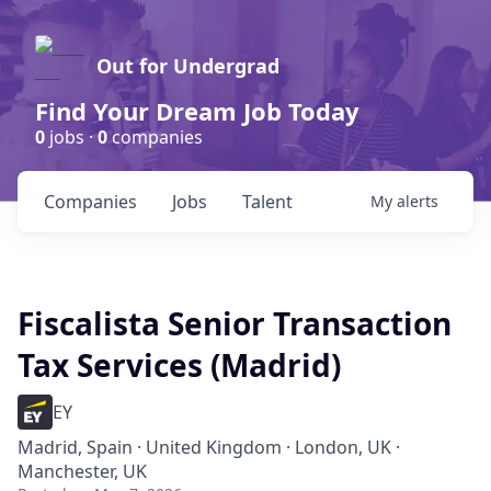
Out for Undergrad
Find Your Dream Job Today
0
jobs ·
0
companies
Companies
Jobs
Talent
My
alerts
Fiscalista Senior Transaction
Tax Services (Madrid)
EY
Madrid, Spain · United Kingdom · London, UK ·
Manchester, UK