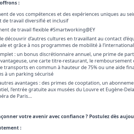
offrons :
ent de vos compétences et des expériences uniques au sei
e travail diversifié et inclusif
ent de travail flexible #Smartworking@EY
de découvrir d’autres cultures en travaillant au contact d’é
iale et grâce à nos programmes de mobilité à l’internationa
plet : un bonus discrétionnaire annuel, une prime de parti
vantageuse, une carte titre-restaurant, le remboursement 
 transports en commun à hauteur de 75% ou une aide finan
cès à un parking sécurisé
utres avantages : des primes de cooptation, un abonnemen
ntiel, l’entrée gratuite aux musées du Louvre et Eugène-Dela
Opéra de Paris…
açonner votre avenir avec confiance ? Postulez dès aujou
utement :