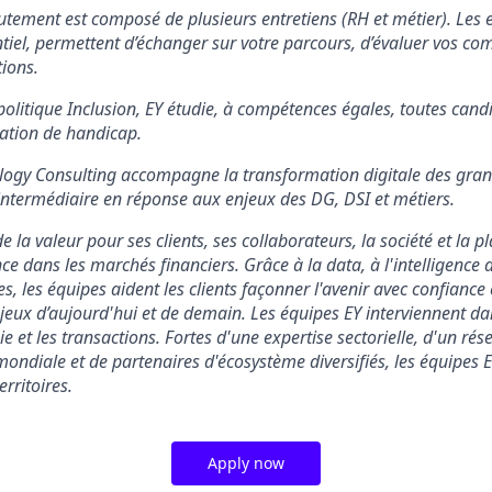
utement est composé de plusieurs entretiens (RH et métier). Les 
ntiel, permettent d’échanger sur votre parcours, d’évaluer vos co
ions.
politique Inclusion, EY étudie, à compétences égales, toutes cand
ation de handicap.
logy Consulting accompagne la transformation digitale des gran
e intermédiaire en réponse aux enjeux des DG, DSI et métiers.
e la valeur pour ses clients, ses collaborateurs, la société et la p
ce dans les marchés financiers. Grâce à la data, à l'intelligence ar
, les équipes aident les clients façonner l'avenir avec confiance
jeux d’aujourd'hui et de demain. Les équipes EY interviennent dans
égie et les transactions. Fortes d'une expertise sectorielle, d'un ré
mondiale et de partenaires d'écosystème diversifiés, les équipes 
erritoires.
Apply now