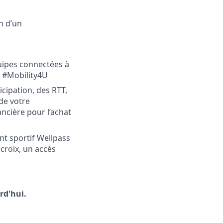
n d’un
quipes connectées à
l #Mobility4U
cipation, des RTT,
de votre
cière pour l’achat
t sportif Wellpass
croix, un accès
rd'hui.