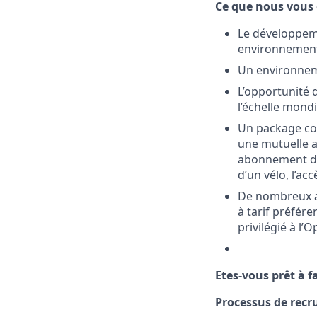
Ce que nous vous 
Le développem
environnement d
Un environnem
L’opportunité 
l’échelle mond
Un package com
une mutuelle a
abonnement de
d’un vélo, l’ac
De nombreux a
à tarif préfére
privilégié à l’
Etes-vous prêt à f
Processus de recr