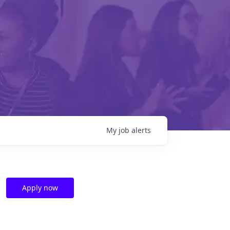
My
job
alerts
Apply now