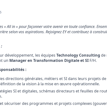
6
 « All in » pour façonner votre avenir en toute confiance. Ense
rrière selon vos aspirations. Rejoignez EY et contribuez à constr
 :
eur développement, les équipes
Technology Consulting
de 
nt un
Manager en Transformation Digitale et SI
F/H.
sponsabilités :
s directions générales, métiers et SI dans leurs projets d
 définition de la vision à la mise en œuvre opérationnelle.
atégies SI et digitales, schémas directeurs et feuilles de rou
n.
r et sécuriser des programmes et projets complexes (gouve