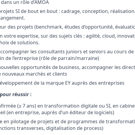
) dans un rôle d’AMOA
rojets SI de bout en bout : cadrage, conception, réalisation
hangement.
leur des projets (benchmark, études d’opportunité, évaluat
on votre expertise, sur des sujets clés : agilité, cloud, innov
hoix de solutions.
accompagner les consultants juniors et seniors au cours de 
in de l’entreprise (rôle de parrain/marraine)
 nouvelles opportunités de business, accompagner les direc
 nouveaux marchés et clients
développement de la marque EY auprès des entreprises
our réussir :
firmée (≥ 7 ans) en transformation digitale ou SI, en cabine
l (en entreprise, auprès d’un éditeur de logiciels)
se en pilotage de projets et de programmes de transformatio
ctions transverses, digitalisation de process)