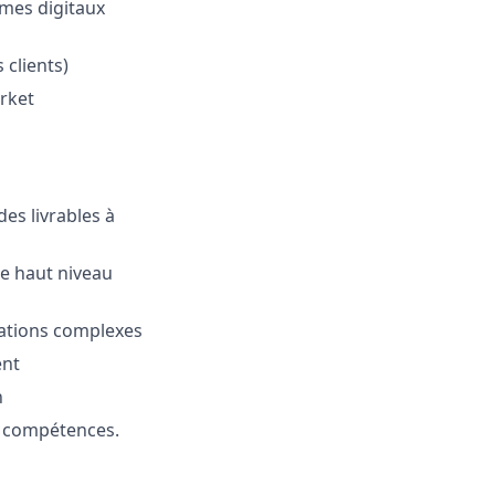
mes digitaux
clients)
rket
des livrables à
de haut niveau
uations complexes
ent
n
os compétences.