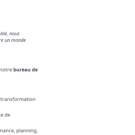
mble, nous
uire un monde
notre
bureau de
e transformation
te de
rnance, planning,