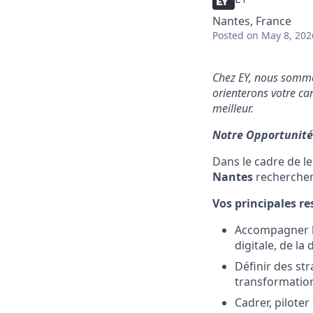
Nantes, France
Posted
on May 8, 202
C
hez EY, nous sommes
orienterons votre ca
meilleur.
Notre Opportunité
Dans le cadre de l
Nantes
recherche
Vos principales re
Accompagner le
digitale, de la
Définir des str
transformatio
Cadrer, pilote