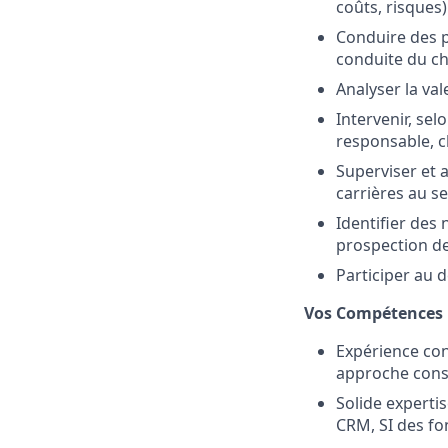
coûts, risques
Conduire des p
conduite du c
Analyser la va
Intervenir, sel
responsable, c
Superviser et 
carrières au se
Identifier des
prospection de
Participer au 
Vos Compétences p
Expérience con
approche consei
Solide experti
CRM, SI des fon