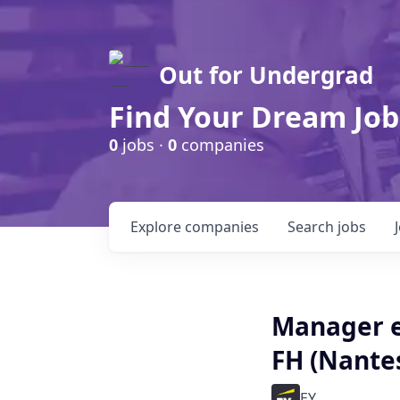
Out for Undergrad
Find Your Dream Job
0
jobs ·
0
companies
Explore
companies
Search
jobs
Manager e
FH (Nante
EY