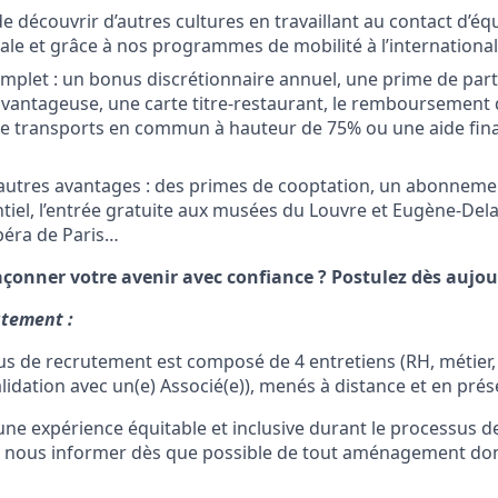
de découvrir d’autres cultures en travaillant au contact d’é
iale et grâce à nos programmes de mobilité à l’internationa
plet : un bonus discrétionnaire annuel, une prime de parti
vantageuse, une carte titre-restaurant, le remboursement 
 transports en commun à hauteur de 75% ou une aide finan
utres avantages : des primes de cooptation, un abonnemen
ntiel, l’entrée gratuite aux musées du Louvre et Eugène-Dela
Opéra de Paris…
açonner votre avenir avec confiance ? Postulez dès aujou
utement :
us de recrutement est composé de
4
entretiens (RH, métier
lidation avec un(e) Associé(e)), menés à distance et en prése
une expérience équitable et inclusive durant le processus 
à nous informer dès que possible de tout aménagement don