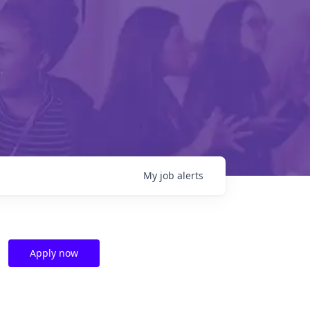
My
job
alerts
Apply now