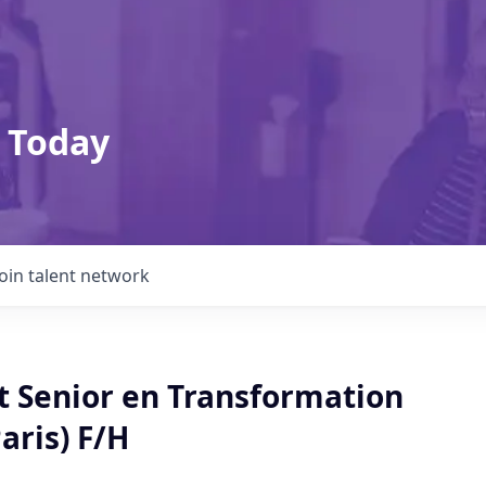
 Today
Join talent network
t Senior en Transformation
Paris) F/H