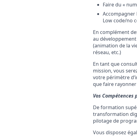
Faire du « num
Accompagner l’
Low code/no co
En complément des 
au développement d
(animation de la v
réseau, etc.)
En tant que consul
mission, vous serez
votre périmètre d’i
que faire rayonner 
Vos Compétences po
De formation supé
transformation dig
pilotage de progr
Vous disposez éga