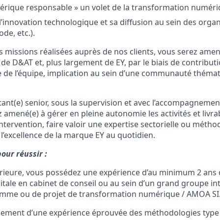
érique responsable » un volet de la transformation numériq
innovation technologique et sa diffusion au sein des organ
de, etc.).
missions réalisées auprès de nos clients, vous serez amené
e D&AT et, plus largement de EY, par le biais de contributi
ie de l’équipe, implication au sein d’une communauté théma
tant(e) senior, sous la supervision et avec l’accompagneme
 amené(e) à gérer en pleine autonomie les activités et livra
ntervention, faire valoir une expertise sectorielle ou métho
l’excellence de la marque EY au quotidien.
ur réussir :
rieure, vous possédez une expérience d’au minimum 2 ans 
itale en cabinet de conseil ou au sein d’un grand groupe in
amme ou de projet de transformation numérique / AMOA SI
lement d’une expérience éprouvée des méthodologies type 