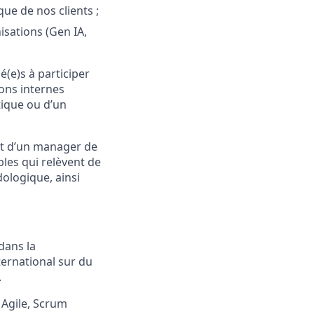
ue de nos clients ;
isations (Gen IA,
(e)s à participer
ons internes
tique ou d’un
nt d’un manager de
bles qui relèvent de
dologique, ainsi
dans la
ternational sur du
.
Agile,
Scrum