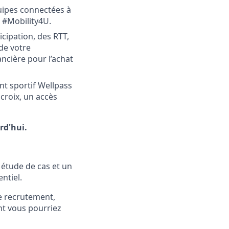
quipes connectées à
l #Mobility4U.
cipation, des RTT,
de votre
cière pour l’achat
t sportif Wellpass
croix, un accès
rd'hui.
, étude de cas
et
u
n
ntiel.
de recrutement,
t vous pourriez