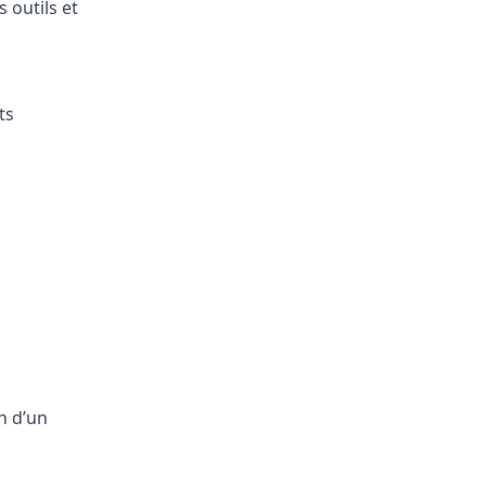
 outils et
ts
n d’un