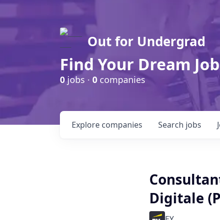
Out for Undergrad
Find Your Dream Job
0
jobs ·
0
companies
Explore
companies
Search
jobs
Consultan
Digitale (
EY