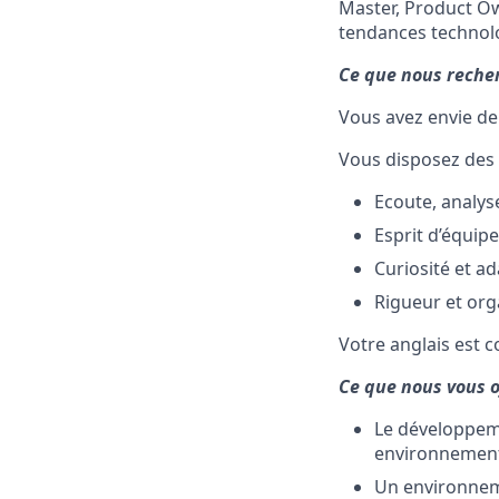
Master, Product Ow
tendances technolo
Ce que nous reche
Vous avez envie de 
Vous disposez des q
Ecoute, analyse
Esprit d’équipe
Curiosité et ada
Rigueur et org
Votre anglais est co
Ce que nous vous o
Le développem
environnement d
Un environnem