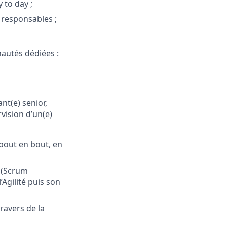
to day ;
responsables ;
autés dédiées :
nt(e) senior,
vision d’un(e)
bout en bout, en
e (Scrum
gilité puis son
ravers de la