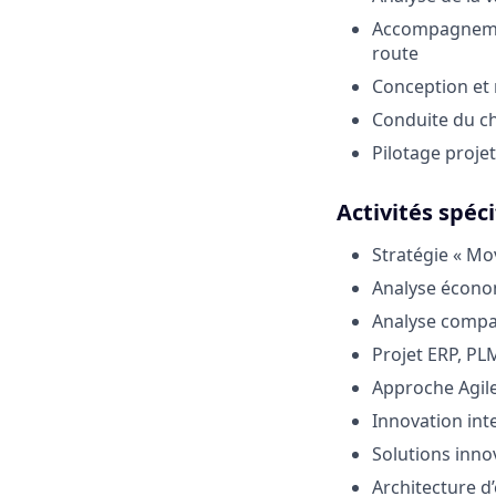
Accompagnement
route
Conception et 
Conduite du 
Pilotage projet
Activités spéc
Stratégie « Mo
Analyse écono
Analyse compar
Projet ERP, P
Approche Agile
Innovation int
Solutions innov
Architecture d