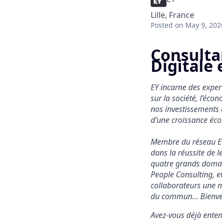
Lille, France
Posted
on May 9, 202
Consulta
Digitale e
EY incarne des expert
sur la société, l’éc
nos investissements d
d’une croissance éco
Membre du réseau EY 
dans la réussite de l
quatre grands domain
People Consulting, et
collaborateurs une m
du commun… Bienven
Avez-vous déjà ente