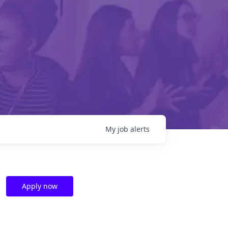
My
job
alerts
Apply now