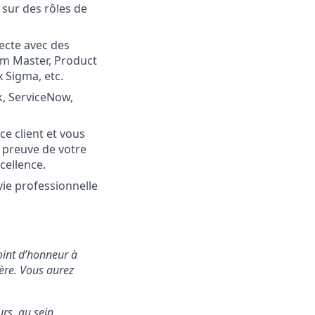
sur des rôles de
recte avec des
um Master, Product
 Sigma, etc.
ck, ServiceNow,
ce client et vous
a preuve de votre
cellence.
vie professionnelle
oint d’honneur à
ière. Vous aurez
urs, au sein