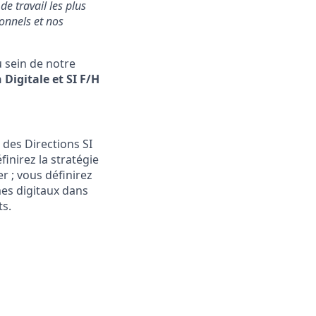
e travail les plus
onnels et nos
u sein de notre
Digitale et SI F/H
 des Directions SI
inirez la stratégie
r ; vous définirez
mes digitaux dans
ts.