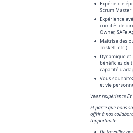
Expérience ép
Scrum Master 
Expérience avé
comités de dir
Owner, SAFe Ag
Maitrise des ou
Triskell, etc.)
Dynamique et do
bénéficiez de 
capacité d’ada
Vous souhaitez
et vie personn
Vivez l’expérience EY
Et parce que nous sa
offrir à nos collabo
l’opportunité :
De travailler po