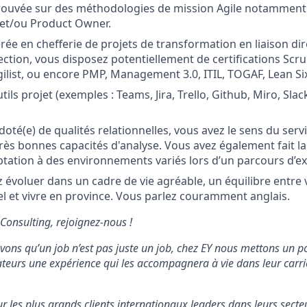
rouvée sur des méthodologies de mission Agile notamment 
et/ou Product Owner.
rée en chefferie de projets de transformation en liaison di
ection, vous disposez potentiellement de certifications Scr
ilist, ou encore PMP, Management 3.0, ITIL, TOGAF, Lean Six
tils projet (exemples : Teams, Jira, Trello, Github, Miro, Sla
té(e) de qualités relationnelles, vous avez le sens du servi
très bonnes capacités d'analyse. Vous avez également fait l
ptation à des environnements variés lors d’un parcours d’ex
 évoluer dans un cadre de vie agréable, un équilibre entre 
el et vivre en province. Vous parlez couramment anglais.
 Consulting, rejoignez-nous !
vons qu’un job n’est pas juste un job, chez EY nous mettons un p
rateurs une expérience qui les accompagnera à vie dans leur carr
ur les plus grands clients internationaux leaders dans leurs secte