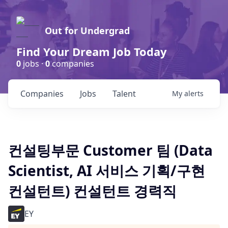
Out for Undergrad
Find Your Dream Job Today
0
jobs ·
0
companies
Companies
Jobs
Talent
My
alerts
컨설팅부문 Customer 팀 (Data
Scientist, AI 서비스 기획/구현
컨설턴트) 컨설턴트 경력직
EY