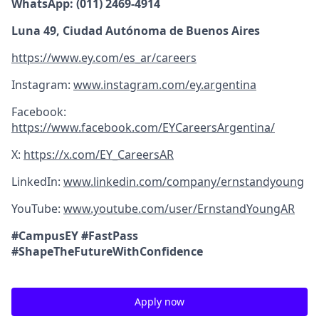
WhatsApp: (011) 2469-4914
Luna 49, Ciudad Autónoma de Buenos Aires
https://www.ey.com/es_ar/careers
Instagram:
www.instagram.com/ey.argentina
Facebook:
https://www.facebook.com/EYCareersArgentina/
X:
https://x.com/EY_CareersAR
LinkedIn:
www.linkedin.com/company/ernstandyoung
YouTube:
www.youtube.com/user/ErnstandYoungAR
#CampusEY #FastPass
#ShapeTheFutureWithConfidence
Apply now