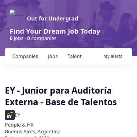
Out for Undergrad
Find Your Dream Job Today
0
jobs ·
0
companies
Companies
Jobs
Talent
My
alerts
EY - Junior para Auditoría
Externa - Base de Talentos
EY
People & HR
Buenos Aires, Argentina