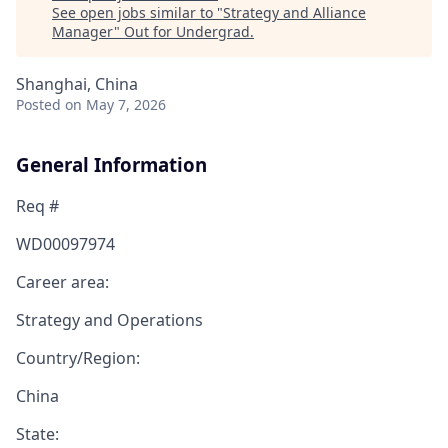
See open jobs similar to "
Strategy and Alliance
Manager
"
Out for Undergrad
.
Shanghai, China
Posted
on May 7, 2026
General Information
Req #
WD00097974
Career area:
Strategy and Operations
Country/Region:
China
State: