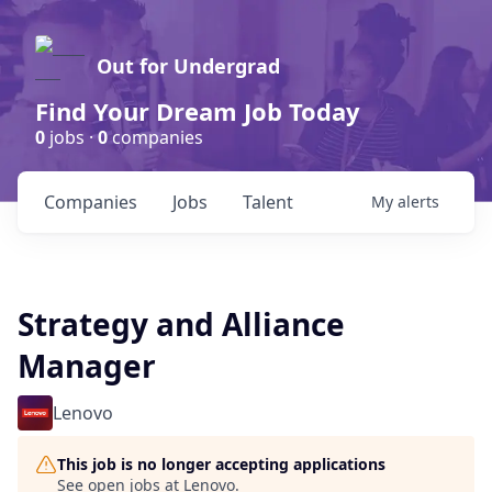
Out for Undergrad
Find Your Dream Job Today
0
jobs ·
0
companies
Companies
Jobs
Talent
My
alerts
Strategy and Alliance
Manager
Lenovo
This job is no longer accepting applications
See open jobs at
Lenovo
.