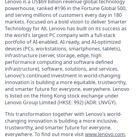
Lenovo is a US$69 billion revenue global technology
powerhouse, ranked #196 in the Fortune Global 500,
and serving millions of customers every day in 180
markets. Focused on a bold vision to deliver Smarter
Technology for All, Lenovo has built on its success as
the world’s largest PC company with a full-stack
portfolio of AI-enabled, AI-ready, and AI-optimized
devices (PCs, workstations, smartphones, tablets),
infrastructure (server, storage, edge, high
performance computing and software defined
infrastructure), software, solutions, and services.
Lenovo’s continued investment in world-changing
innovation is building a more equitable, trustworthy,
and smarter future for everyone, everywhere. Lenovo
is listed on the Hong Kong stock exchange under
Lenovo Group Limited (HKSE: 992) (ADR: LNVGY).
This transformation together with Lenovo’s world-
changing innovation is building a more inclusive,
trustworthy, and smarter future for everyone,
everywhere. To find out more visit
www.lenovo.com
,