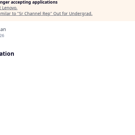
longer accepting applications
t
Lenovo
.
milar to "
Sr Channel Rep
"
Out for Undergrad
.
pan
26
ation