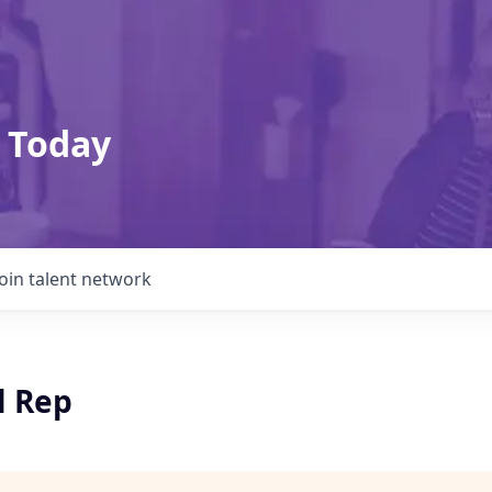
 Today
Join talent network
l Rep