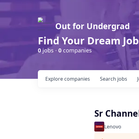
Out for Undergrad
Find Your Dream Job
0
jobs ·
0
companies
Explore
companies
Search
jobs
Sr Channe
Lenovo