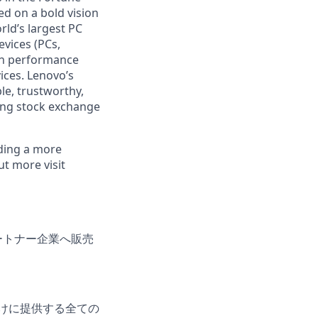
ed on a bold vision
rld’s largest PC
evices (PCs,
igh performance
ices. Lenovo’s
le, trustworthy,
ong stock exchange
lding a more
ut more visit
ートナー企業へ販売
法人向けに提供する全ての