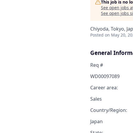
This job is no 
See open jobs a
See open jobs si
Chiyoda, Tokyo, Ja
Posted
on May 20, 20
General Inform
Req #
WD00097089
Career area:
Sales
Country/Region:
Japan
State: