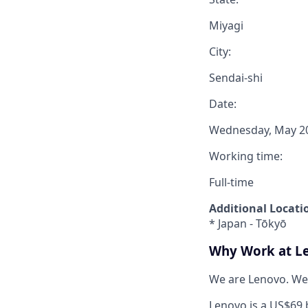
Miyagi
City:
Sendai-shi
Date:
Wednesday, May 20
Working time:
Full-time
Additional Locati
* Japan - Tōkyō
Why Work at L
We are Lenovo. We
Lenovo is a US$69 