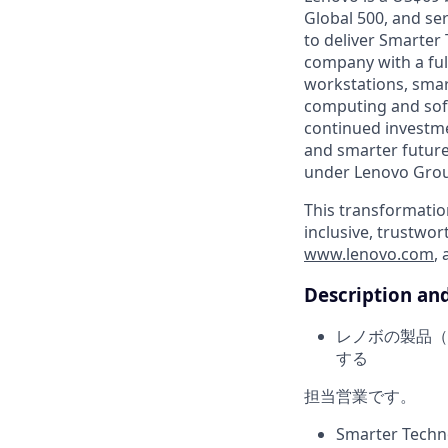
Global 500, and se
to deliver Smarter 
company with a full
workstations, smar
computing and soft
continued investme
and smarter future
under Lenovo Group
This transformatio
inclusive, trustwor
www.lenovo.com
,
Description an
レノボの製品（
する
担当営業です。
Smarter T