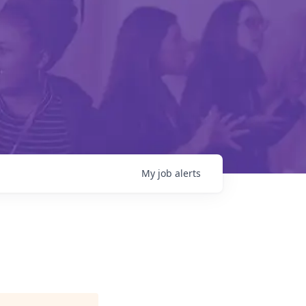
My
job
alerts