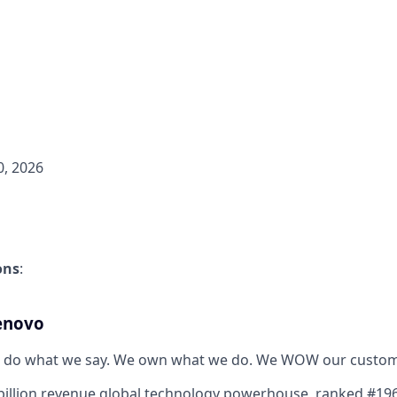
, 2026
ons
:
enovo
 do what we say. We own what we do. We WOW our custom
billion revenue global technology powerhouse, ranked #196