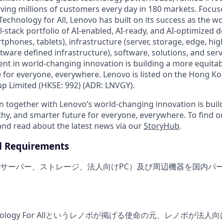
rving millions of customers every day in 180 markets. Focus
Technology for All, Lenovo has built on its success as the wo
-stack portfolio of AI-enabled, AI-ready, and AI-optimized d
tphones, tablets), infrastructure (server, storage, edge, h
ware defined infrastructure), software, solutions, and serv
nt in world-changing innovation is building a more equitab
 for everyone, everywhere. Lenovo is listed on the Hong K
 Limited (HKSE: 992) (ADR: LNVGY).
n together with Lenovo’s world-changing innovation is bui
thy, and smarter future for everyone, everywhere. To find o
 and read about the latest news via our
StoryHub
.
d Requirements
サーバー、ストレージ、法人向けPC）及び周辺機器を国内パ
echnology For Allというレノボが掲げる使命の元、レノボが