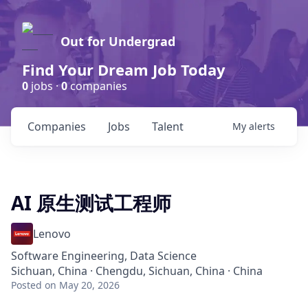
Out for Undergrad
Find Your Dream Job Today
0
jobs ·
0
companies
Companies
Jobs
Talent
My
alerts
AI 原生测试工程师
Lenovo
Software Engineering, Data Science
Sichuan, China · Chengdu, Sichuan, China · China
Posted
on May 20, 2026