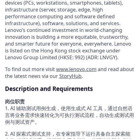
devices (PCs, workstations, smartphones, tablets),
infrastructure (server, storage, edge, high
performance computing and software defined
infrastructure), software, solutions, and services.
Lenovo’s continued investment in world-changing
innovation is building a more equitable, trustworthy,
and smarter future for everyone, everywhere. Lenovo
is listed on the Hong Kong stock exchange under
Lenovo Group Limited (HKSE: 992) (ADR: LNVGY).
To find out more visit
www.lenovo.com
and read about
the latest news via our
StoryHub
.
Description and Requirements
岗位职责
1. AI 辅助测试用例生成，使用生成式 AI 工具，通过自然语
言将业务需求快速转化为可执行测试流程，自动生成测试用
例与测试资产。
2. AI 探索式测试支持，在专家指导下运行具备自主探索能