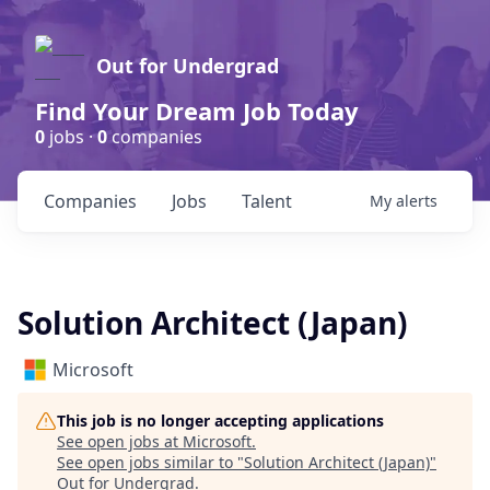
Out for Undergrad
Find Your Dream Job Today
0
jobs ·
0
companies
Companies
Jobs
Talent
My
alerts
Solution Architect (Japan)
Microsoft
This job is no longer accepting applications
See open jobs at
Microsoft
.
See open jobs similar to "
Solution Architect (Japan)
"
Out for Undergrad
.