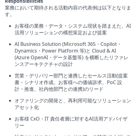
Responsibilities
業務において期待される活動内容の代表例は以下となりま
す。
お客様の業務・データ・システム現状を踏まえた、
AI
活用ソリューションの構想策定および提案
AI Business Solution (Microsoft 365・Copilot・
Dynamics・Power Platform
等
)
と
Cloud & AI
(Azure OpenAI・
データ基盤等
)
を横断したリファレ
ンスアーキテクチャの設計
営業・デリバリー部門と連携したセールス活動
(
提案
書・シナリオ作成、お客様への価値訴求、
PoC
設
計・推進、社内他部門との連携
)
のリード
オファリングの開発と、再利用可能なソリューション
アセット化
お客様
CxO・IT
責任者層に対する
AI
活用アドバイザ
リー