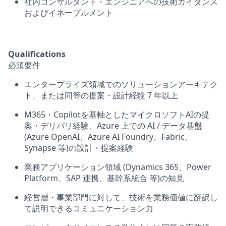
社内コンサルタント・エンジニアへの技術ガイダンス
およびイネーブルメント
Qualifications
必須要件
エンタープライズ領域でのソリューションアーキテク
ト、または同等の提案・設計経験
7
年以上
M365・Copilot
を基軸としたマイクロソフト
AI
の提
案・デリバリ経験、
Azure
上での
AI /
データ基盤
(Azure OpenAI、Azure AI Foundry、Fabric、
Synapse
等
)
の設計・提案経験
業務アプリケーション領域
(Dynamics 365、Power
Platform、SAP
連携、基幹系統合
等
)
の知見
経営層・事業部門に対して、技術を業務価値に翻訳し
て説明できるコミュニケーション力