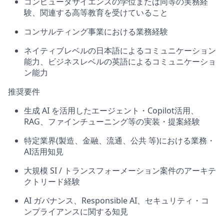
コンピュータサイエンスの学位または同等の実務経
験
、
関連する高等教育を受けていること
コンサルティング事業における業務経験
ネイティブレベルの日本語によるコミュニケーション
能力、ビジネスレベルの英語によるコミュニケーショ
ン能力
推奨要件
生成
AI
を活用したエージェント・
Copilot
活用
、
RAG
、ファインチューニング等の実装・提案経験
特定業界
(
製造、金融、流通、公共
等
)
における業務・
AI
活用知見
大規模
SI /
トランスフォーメーション案件のアーキテ
クトリード経験
AI
ガバナンス、
Responsible AI
、セキュリティ・コ
ンプライアンスに関する知見