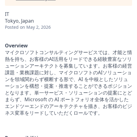
IT
Tokyo, Japan
Posted
on May 2, 2026
Overview
マイクロソフトコンサルティングサービスでは、才能と情
熱を持ち、お客様の
AI
活用をリードできる経験豊富なソリ
ューションアーキテクトを募集しています。お客様の経営
課題・業務課題に対し、マイクロソフトの
AI
ソリューショ
ンを領域関わらず横断する形で、
AI
を中核としたソリュ
ーションを構想・提案・推進することができるポジション
となります。単一サービス・ソリューションの提案にとど
まらず、
Microsoft
の
AI
ポートフォリオ全体を活かした
エンドツーエンドのアーキテクチャを描き、お客様のビジ
ネス変革をリードしていただくロールです
。