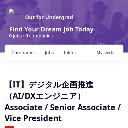
Out for Undergrad
Find Your Dream Job Today
0
jobs ·
0
companies
Companies
Jobs
Talent
My
alerts
【IT】デジタル企画推進
（AI/DXエンジニア）
Associate / Senior Associate /
Vice President