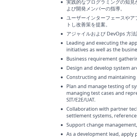
実践的なプログラミングの知見
よび開発メンバーの指導。
ユーザーインターフェースやア
トし改善策を提案。
アジャイルおよび DevOps 
Leading and executing the app
initiatives as well as the bus
Business requirement gatherin
Design and develop system arch
Constructing and maintaining 
Plan and manage testing of s
managing test cases and repres
SIT/E2E/UAT.
Collaboration with partner te
settlement systems, reference 
Support change management, c
As a development lead, apply 