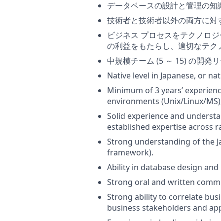
データベースの設計と管理の知識と利
技術者と技術者以外の両方に対
ビジネス プロセスをテクノロ
の利益をもたらし、適切なテク
中規模チーム (5 ～ 15) 
Native level in Japanese, or na
Minimum of 3 years’ experien
environments (Unix/Linux/MS),
Solid experience and underst
established expertise across r
Strong understanding of the J
framework).
Ability in database design an
Strong oral and written commu
Strong ability to correlate bu
business stakeholders and app