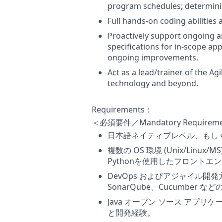
program schedules; determinin
Full hands-on coding abilities
Proactively support ongoing an
specifications for in-scope ap
ongoing improvements.
Act as a lead/trainer of the 
technology and beyond.
Requirements：
＜必須要件／Mandatory Requirem
日本語ネイティブレベル、もし
複数の OS 環境 (Unix/Lin
Pythonを使用したフロントエ
DevOps およびアジャイル開発
SonarQube、Cucumbe
Java オープン ソース アプリケ
と開発経験。