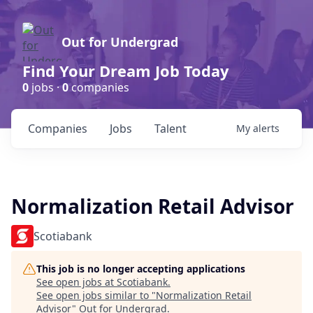
Out for Undergrad
Find Your Dream Job Today
0
jobs ·
0
companies
Companies
Jobs
Talent
My
alerts
Normalization Retail Advisor
Scotiabank
This job is no longer accepting applications
See open jobs at
Scotiabank
.
See open jobs similar to "
Normalization Retail
Advisor
"
Out for Undergrad
.