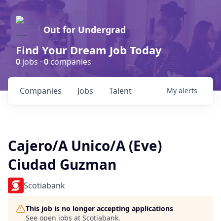
Out for Undergrad
Find Your Dream Job Today
0
jobs ·
0
companies
Companies
Jobs
Talent
My
alerts
Cajero/A Unico/A (Eve)
Ciudad Guzman
Scotiabank
This job is no longer accepting applications
See open jobs at
Scotiabank
.